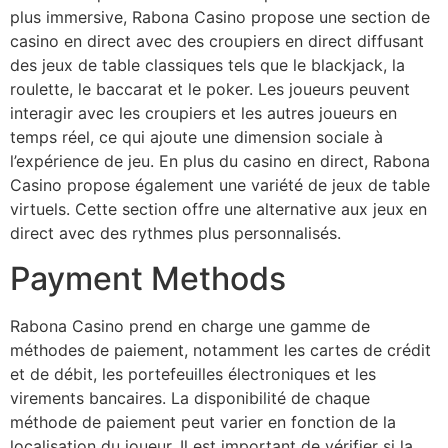
plus immersive, Rabona Casino propose une section de
casino en direct avec des croupiers en direct diffusant
des jeux de table classiques tels que le blackjack, la
roulette, le baccarat et le poker. Les joueurs peuvent
interagir avec les croupiers et les autres joueurs en
temps réel, ce qui ajoute une dimension sociale à
l’expérience de jeu. En plus du casino en direct, Rabona
Casino propose également une variété de jeux de table
virtuels. Cette section offre une alternative aux jeux en
direct avec des rythmes plus personnalisés.
Payment Methods
Rabona Casino prend en charge une gamme de
méthodes de paiement, notamment les cartes de crédit
et de débit, les portefeuilles électroniques et les
virements bancaires. La disponibilité de chaque
méthode de paiement peut varier en fonction de la
localisation du joueur. Il est important de vérifier si la