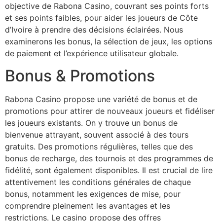
objective de Rabona Casino, couvrant ses points forts
et ses points faibles, pour aider les joueurs de Côte
d’Ivoire à prendre des décisions éclairées. Nous
examinerons les bonus, la sélection de jeux, les options
de paiement et l’expérience utilisateur globale.
Bonus & Promotions
Rabona Casino propose une variété de bonus et de
promotions pour attirer de nouveaux joueurs et fidéliser
les joueurs existants. On y trouve un bonus de
bienvenue attrayant, souvent associé à des tours
gratuits. Des promotions régulières, telles que des
bonus de recharge, des tournois et des programmes de
fidélité, sont également disponibles. Il est crucial de lire
attentivement les conditions générales de chaque
bonus, notamment les exigences de mise, pour
comprendre pleinement les avantages et les
restrictions. Le casino propose des offres