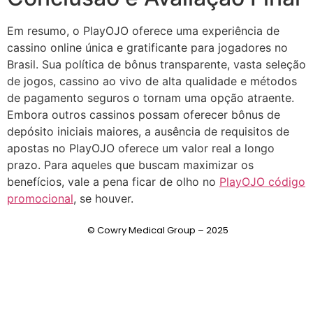
Em resumo, o PlayOJO oferece uma experiência de
cassino online única e gratificante para jogadores no
Brasil. Sua política de bônus transparente, vasta seleção
de jogos, cassino ao vivo de alta qualidade e métodos
de pagamento seguros o tornam uma opção atraente.
Embora outros cassinos possam oferecer bônus de
depósito iniciais maiores, a ausência de requisitos de
apostas no PlayOJO oferece um valor real a longo
prazo. Para aqueles que buscam maximizar os
benefícios, vale a pena ficar de olho no
PlayOJO código
promocional
, se houver.
© Cowry Medical Group – 2025