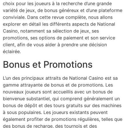
choix pour les joueurs à la recherche d’une grande
variété de jeux, de bonus généreux et d’une plateforme
conviviale. Dans cette revue complète, nous allons
explorer en détail les différents aspects de National
Casino, notamment sa sélection de jeux, ses
promotions, ses options de paiement et son service
client, afin de vous aider à prendre une décision
éclairée.
Bonus et Promotions
L’un des principaux attraits de National Casino est sa
gamme attrayante de bonus et de promotions. Les
nouveaux joueurs sont accueillis avec un bonus de
bienvenue substantiel, qui comprend généralement un
bonus de dépôt et des tours gratuits sur des machines
à sous populaires. Les joueurs existants peuvent
également profiter de promotions régulières, telles que
des bonus de recharge, des tournois et des