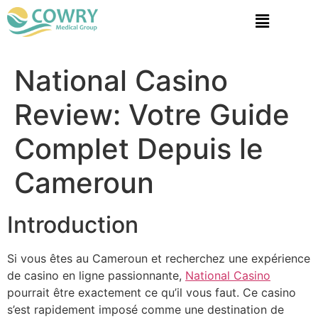
National Casino
Review: Votre Guide
Complet Depuis le
Cameroun
Introduction
Si vous êtes au Cameroun et recherchez une expérience
de casino en ligne passionnante,
National Casino
pourrait être exactement ce qu’il vous faut. Ce casino
s’est rapidement imposé comme une destination de