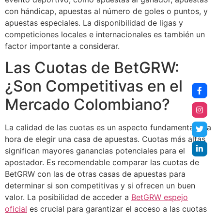
con hándicap, apuestas al número de goles o puntos, y
apuestas especiales. La disponibilidad de ligas y
competiciones locales e internacionales es también un
factor importante a considerar.
Las Cuotas de BetGRW:
¿Son Competitivas en el
Mercado Colombiano?
La calidad de las cuotas es un aspecto fundamental a la
hora de elegir una casa de apuestas. Cuotas más altas
significan mayores ganancias potenciales para el
apostador. Es recomendable comparar las cuotas de
BetGRW con las de otras casas de apuestas para
determinar si son competitivas y si ofrecen un buen
valor. La posibilidad de acceder a
BetGRW espejo
oficial
es crucial para garantizar el acceso a las cuotas