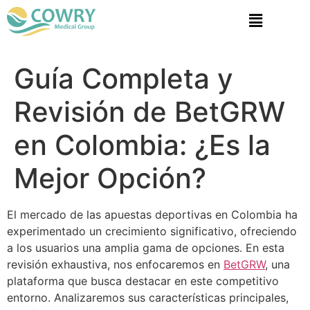
Guía Completa y
Revisión de BetGRW
en Colombia: ¿Es la
Mejor Opción?
El mercado de las apuestas deportivas en Colombia ha
experimentado un crecimiento significativo, ofreciendo
a los usuarios una amplia gama de opciones. En esta
revisión exhaustiva, nos enfocaremos en
BetGRW
, una
plataforma que busca destacar en este competitivo
entorno. Analizaremos sus características principales,