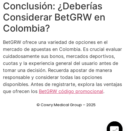
Conclusión: ¿Deberías
Considerar BetGRW en
Colombia?
BetGRW ofrece una variedad de opciones en el
mercado de apuestas en Colombia. Es crucial evaluar
cuidadosamente sus bonos, mercados deportivos,
cuotas y la experiencia general del usuario antes de
tomar una decisión. Recuerda apostar de manera
responsable y considerar todas las opciones
disponibles. Antes de registrarte, explora las ventajas
que ofrecen los
BetGRW código promocional
.
© Cowry Medical Group – 2025