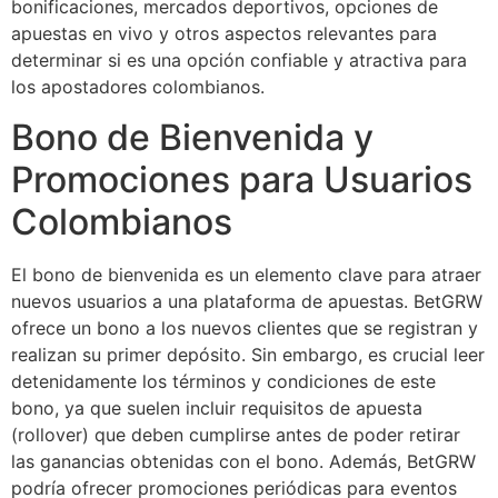
bonificaciones, mercados deportivos, opciones de
apuestas en vivo y otros aspectos relevantes para
determinar si es una opción confiable y atractiva para
los apostadores colombianos.
Bono de Bienvenida y
Promociones para Usuarios
Colombianos
El bono de bienvenida es un elemento clave para atraer
nuevos usuarios a una plataforma de apuestas. BetGRW
ofrece un bono a los nuevos clientes que se registran y
realizan su primer depósito. Sin embargo, es crucial leer
detenidamente los términos y condiciones de este
bono, ya que suelen incluir requisitos de apuesta
(rollover) que deben cumplirse antes de poder retirar
las ganancias obtenidas con el bono. Además, BetGRW
podría ofrecer promociones periódicas para eventos