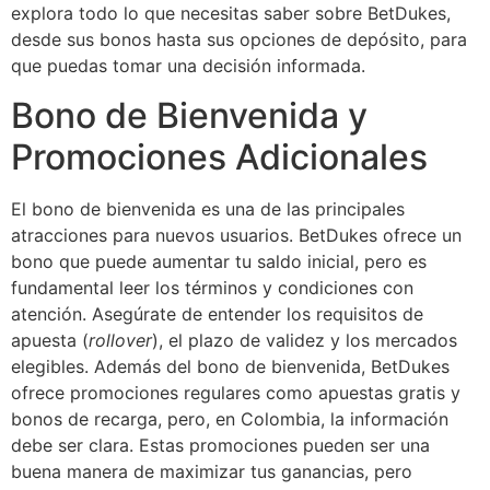
explora todo lo que necesitas saber sobre BetDukes,
desde sus bonos hasta sus opciones de depósito, para
que puedas tomar una decisión informada.
Bono de Bienvenida y
Promociones Adicionales
El bono de bienvenida es una de las principales
atracciones para nuevos usuarios. BetDukes ofrece un
bono que puede aumentar tu saldo inicial, pero es
fundamental leer los términos y condiciones con
atención. Asegúrate de entender los requisitos de
apuesta (
rollover
), el plazo de validez y los mercados
elegibles. Además del bono de bienvenida, BetDukes
ofrece promociones regulares como apuestas gratis y
bonos de recarga, pero, en Colombia, la información
debe ser clara. Estas promociones pueden ser una
buena manera de maximizar tus ganancias, pero