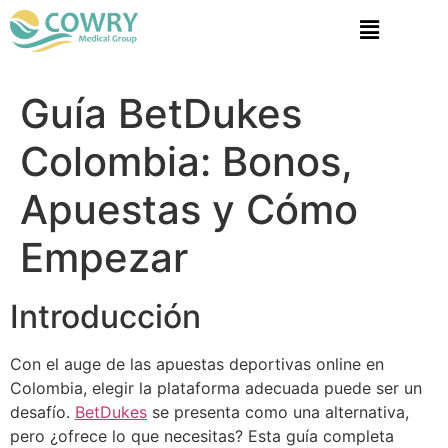
Guía BetDukes
Colombia: Bonos,
Apuestas y Cómo
Empezar
Introducción
Con el auge de las apuestas deportivas online en
Colombia, elegir la plataforma adecuada puede ser un
desafío.
BetDukes
se presenta como una alternativa,
pero ¿ofrece lo que necesitas? Esta guía completa