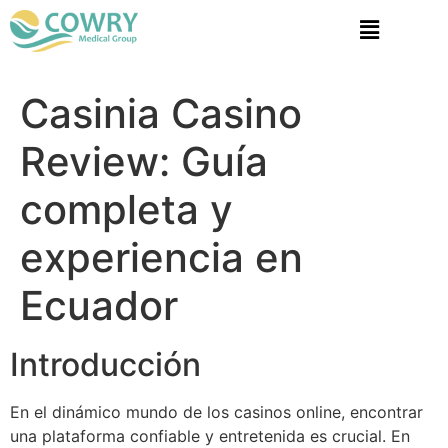
Casinia Casino
Review: Guía
completa y
experiencia en
Ecuador
Introducción
En el dinámico mundo de los casinos online, encontrar
una plataforma confiable y entretenida es crucial. En