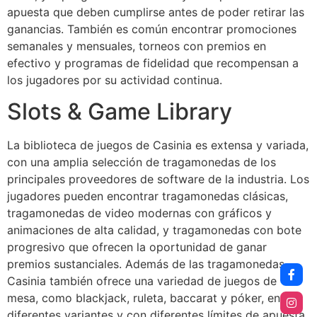
apuesta que deben cumplirse antes de poder retirar las
ganancias. También es común encontrar promociones
semanales y mensuales, torneos con premios en
efectivo y programas de fidelidad que recompensan a
los jugadores por su actividad continua.
Slots & Game Library
La biblioteca de juegos de Casinia es extensa y variada,
con una amplia selección de tragamonedas de los
principales proveedores de software de la industria. Los
jugadores pueden encontrar tragamonedas clásicas,
tragamonedas de video modernas con gráficos y
animaciones de alta calidad, y tragamonedas con bote
progresivo que ofrecen la oportunidad de ganar
premios sustanciales. Además de las tragamonedas,
Casinia también ofrece una variedad de juegos de
mesa, como blackjack, ruleta, baccarat y póker, en
diferentes variantes y con diferentes límites de apuesta.