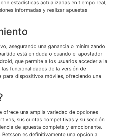
, con estadísticas actualizadas en tiempo real,
siones informadas y realizar apuestas
miento
rtivo, asegurando una ganancia o minimizando
l partido está en duda o cuando el apostador
roid, que permite a los usuarios acceder a la
las funcionalidades de la versión de
a para dispositivos móviles, ofreciendo una
?
ue ofrece una amplia variedad de opciones
tivos, sus cuotas competitivas y su sección
riencia de apuesta completa y emocionante.
, Betsson es definitivamente una opción a