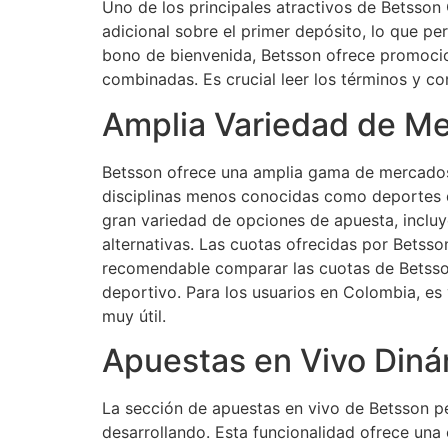
Uno de los principales atractivos de Betsson
adicional sobre el primer depósito, lo que pe
bono de bienvenida, Betsson ofrece promocio
combinadas. Es crucial leer los términos y c
Amplia Variedad de Me
Betsson ofrece una amplia gama de mercados 
disciplinas menos conocidas como deportes d
gran variedad de opciones de apuesta, inclu
alternativas. Las cuotas ofrecidas por Bets
recomendable comparar las cuotas de Betsson
deportivo. Para los usuarios en Colombia, es
muy útil.
Apuestas en Vivo Diná
La sección de apuestas en vivo de Betsson pe
desarrollando. Esta funcionalidad ofrece un