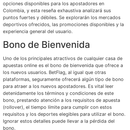
opciones disponibles para los apostadores en
Colombia, y esta reseña exhaustiva analizará sus
puntos fuertes y débiles. Se explorarán los mercados
deportivos ofrecidos, las promociones disponibles y la
experiencia general del usuario.
Bono de Bienvenida
Uno de los principales atractivos de cualquier casa de
apuestas online es el bono de bienvenida que ofrece a
los nuevos usuarios. BetFlag, al igual que otras
plataformas, seguramente ofrecerá algún tipo de bono
para atraer a los nuevos apostadores. Es vital leer
detenidamente los términos y condiciones de este
bono, prestando atención a los requisitos de apuesta
(rollover), el tiempo límite para cumplir con estos
requisitos y los deportes elegibles para utilizar el bono.
Ignorar estos detalles puede llevar a la pérdida del
bono.