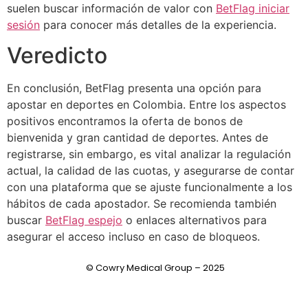
suelen buscar información de valor con
BetFlag iniciar
sesión
para conocer más detalles de la experiencia.
Veredicto
En conclusión, BetFlag presenta una opción para
apostar en deportes en Colombia. Entre los aspectos
positivos encontramos la oferta de bonos de
bienvenida y gran cantidad de deportes. Antes de
registrarse, sin embargo, es vital analizar la regulación
actual, la calidad de las cuotas, y asegurarse de contar
con una plataforma que se ajuste funcionalmente a los
hábitos de cada apostador. Se recomienda también
buscar
BetFlag espejo
o enlaces alternativos para
asegurar el acceso incluso en caso de bloqueos.
© Cowry Medical Group – 2025