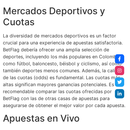
Mercados Deportivos y
Cuotas
La diversidad de mercados deportivos es un factor
crucial para una experiencia de apuestas satisfactoria.
BetFlag debería ofrecer una amplia selección de
deportes, incluyendo los más populares en Colombia,
como fútbol, baloncesto, béisbol y ciclismo, así como
también deportes menos comunes. Además, la calidad
de las cuotas (odds) es fundamental. Las cuotas más
altas significan mayores ganancias potenciales. Es
recomendable comparar las cuotas ofrecidas por
BetFlag con las de otras casas de apuestas para
asegurarse de obtener el mejor valor por cada apuesta.
Apuestas en Vivo