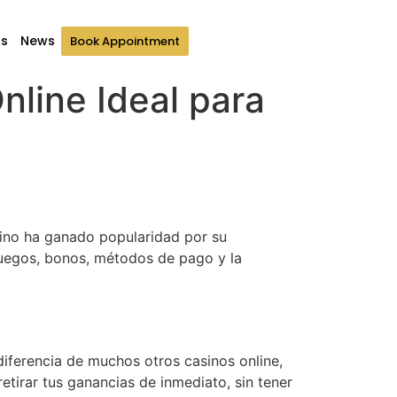
Us
News
Book Appointment
nline Ideal para
sino ha ganado popularidad por su
 juegos, bonos, métodos de pago y la
diferencia de muchos otros casinos online,
etirar tus ganancias de inmediato, sin tener