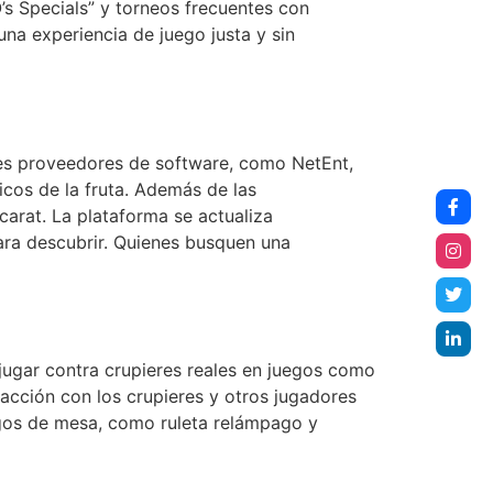
s Specials” y torneos frecuentes con
na experiencia de juego justa y sin
les proveedores de software, como NetEnt,
cos de la fruta. Además de las
carat. La plataforma se actualiza
ra descubrir. Quienes busquen una
 jugar contra crupieres reales en juegos como
eracción con los crupieres y otros jugadores
egos de mesa, como ruleta relámpago y