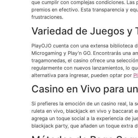
que cumplir con complejas condiciones. Las 
premios en efectivo. Esta transparencia y eq
frustraciones.
Variedad de Juegos y
PlayOJO cuenta con una extensa biblioteca d
Microgaming y Play’n GO. Encontrarás una amp
tragamonedas, el casino ofrece una selección
regularmente con nuevos lanzamientos, lo qu
alternativa para ingresar, pueden optar por
P
Casino en Vivo para un
Si prefieres la emoción de un casino real, la
ruleta en vivo, blackjack en vivo y baccarat e
agrega un toque social a la experiencia de 
blackjack party, que añaden un toque extra 