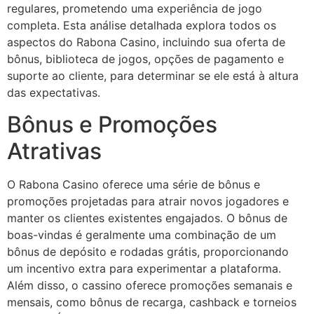
regulares, prometendo uma experiência de jogo
completa. Esta análise detalhada explora todos os
aspectos do Rabona Casino, incluindo sua oferta de
bônus, biblioteca de jogos, opções de pagamento e
suporte ao cliente, para determinar se ele está à altura
das expectativas.
Bônus e Promoções
Atrativas
O Rabona Casino oferece uma série de bônus e
promoções projetadas para atrair novos jogadores e
manter os clientes existentes engajados. O bônus de
boas-vindas é geralmente uma combinação de um
bônus de depósito e rodadas grátis, proporcionando
um incentivo extra para experimentar a plataforma.
Além disso, o cassino oferece promoções semanais e
mensais, como bônus de recarga, cashback e torneios