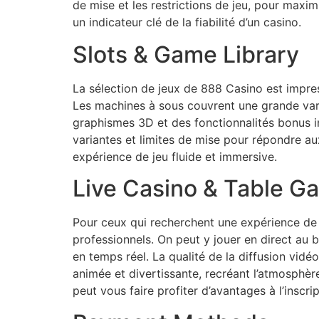
de mise et les restrictions de jeu, pour maxi
un indicateur clé de la fiabilité d’un casino.
Slots & Game Library
La sélection de jeux de 888 Casino est impre
Les machines à sous couvrent une grande vari
graphismes 3D et des fonctionnalités bonus inn
variantes et limites de mise pour répondre au
expérience de jeu fluide et immersive.
Live Casino & Table G
Pour ceux qui recherchent une expérience de 
professionnels. On peut y jouer en direct au b
en temps réel. La qualité de la diffusion vid
animée et divertissante, recréant l’atmosphèr
peut vous faire profiter d’avantages à l’inscrip