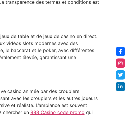
 La transparence des termes et conditions est
ux de table et de jeux de casino en direct.
 aux vidéos slots modernes avec des
e, le baccarat et le poker, avec différentes
néralement élevée, garantissant une
ive casino animée par des croupiers
ssant avec les croupiers et les autres joueurs
sive et réaliste. L’ambiance est souvent
ez chercher un
888 Casino code promo
qui