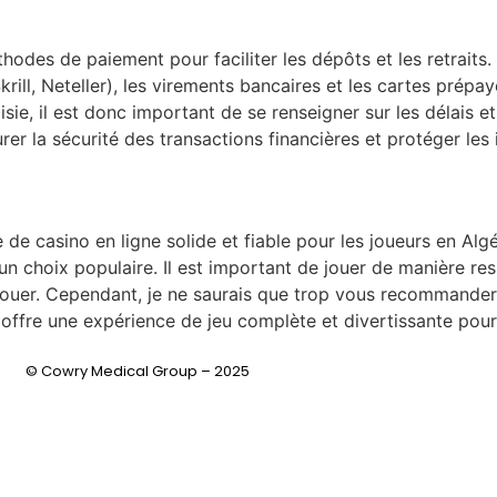
es de paiement pour faciliter les dépôts et les retraits. 
Skrill, Neteller), les virements bancaires et les cartes prépa
ie, il est donc important de se renseigner sur les délais et 
r la sécurité des transactions financières et protéger les 
de casino en ligne solide et fiable pour les joueurs en Algé
nt un choix populaire. Il est important de jouer de manière 
jouer. Cependant, je ne saurais que trop vous recommande
offre une expérience de jeu complète et divertissante pour 
© Cowry Medical Group – 2025