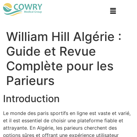
William Hill Algérie :
Guide et Revue
Complète pour les
Parieurs
Introduction
Le monde des paris sportifs en ligne est vaste et varié,
et il est essentiel de choisir une plateforme fiable et
attrayante. En Algérie, les parieurs cherchent des
options sûres et offrant une expérience utilisateur