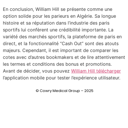
En conclusion, William Hill se présente comme une
option solide pour les parieurs en Algérie. Sa longue
histoire et sa réputation dans l’industrie des paris
sportifs lui confèrent une crédibilité importante. La
variété des marchés sportifs, la plateforme de paris en
direct, et la fonctionnalité “Cash Out” sont des atouts
majeurs. Cependant, il est important de comparer les
cotes avec d’autres bookmakers et de lire attentivement
les termes et conditions des bonus et promotions.
Avant de décider, vous pouvez
William Hill télécharger
l’application mobile pour tester l’expérience utilisateur.
© Cowry Medical Group – 2025