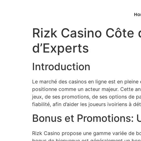
Ho
Rizk Casino Côte d
d’Experts
Introduction
Le marché des casinos en ligne est en pleine 
positionne comme un acteur majeur. Cette anal
jeux, de ses promotions, de ses options de pa
fiabilité, afin d’aider les joueurs ivoiriens à 
Bonus et Promotions: 
Rizk Casino propose une gamme variée de bonu
bonus de bienvenue est généralement un bonu