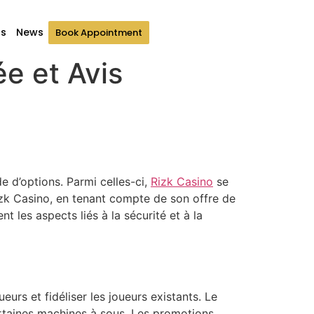
Us
News
Book Appointment
ée et Avis
e d’options. Parmi celles-ci,
Rizk Casino
se
izk Casino, en tenant compte de son offre de
 les aspects liés à la sécurité et à la
s et fidéliser les joueurs existants. Le
rtaines machines à sous. Les promotions