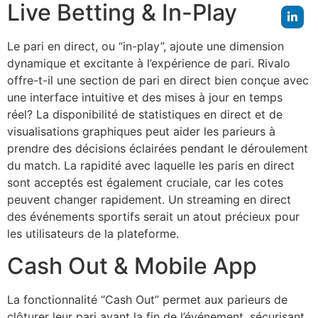
Live Betting & In-Play
Le pari en direct, ou “in-play”, ajoute une dimension
dynamique et excitante à l’expérience de pari. Rivalo
offre-t-il une section de pari en direct bien conçue avec
une interface intuitive et des mises à jour en temps
réel? La disponibilité de statistiques en direct et de
visualisations graphiques peut aider les parieurs à
prendre des décisions éclairées pendant le déroulement
du match. La rapidité avec laquelle les paris en direct
sont acceptés est également cruciale, car les cotes
peuvent changer rapidement. Un streaming en direct
des événements sportifs serait un atout précieux pour
les utilisateurs de la plateforme.
Cash Out & Mobile App
La fonctionnalité “Cash Out” permet aux parieurs de
clôturer leur pari avant la fin de l’événement, sécurisant