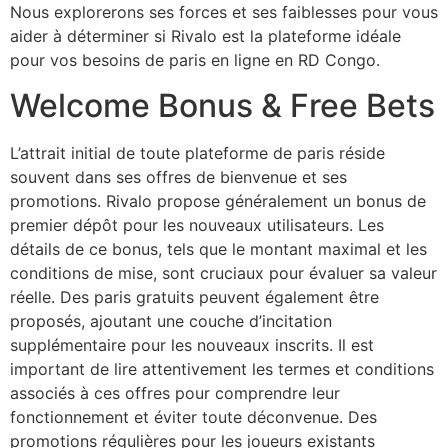
Nous explorerons ses forces et ses faiblesses pour vous
aider à déterminer si Rivalo est la plateforme idéale
pour vos besoins de paris en ligne en RD Congo.
Welcome Bonus & Free Bets
L’attrait initial de toute plateforme de paris réside
souvent dans ses offres de bienvenue et ses
promotions. Rivalo propose généralement un bonus de
premier dépôt pour les nouveaux utilisateurs. Les
détails de ce bonus, tels que le montant maximal et les
conditions de mise, sont cruciaux pour évaluer sa valeur
réelle. Des paris gratuits peuvent également être
proposés, ajoutant une couche d’incitation
supplémentaire pour les nouveaux inscrits. Il est
important de lire attentivement les termes et conditions
associés à ces offres pour comprendre leur
fonctionnement et éviter toute déconvenue. Des
promotions régulières pour les joueurs existants