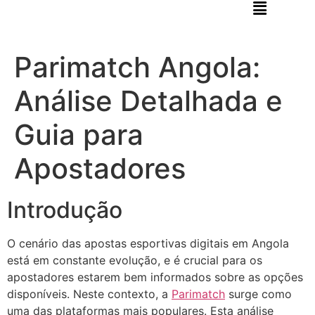
Parimatch Angola:
Análise Detalhada e
Guia para
Apostadores
Introdução
O cenário das apostas esportivas digitais em Angola
está em constante evolução, e é crucial para os
apostadores estarem bem informados sobre as opções
disponíveis. Neste contexto, a
Parimatch
surge como
uma das plataformas mais populares. Esta análise