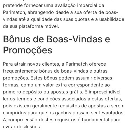
pretende fornecer uma avaliação imparcial da
Parimatch, abrangendo desde a sua oferta de boas-
vindas até a qualidade das suas quotas e a usabilidade
da sua plataforma móvel.
Bônus de Boas-Vindas e
Promoções
Para atrair novos clientes, a Parimatch oferece
frequentemente bônus de boas-vindas e outras
promoções. Estes bônus podem assumir diversas
formas, como um valor extra correspondente ao
primeiro depósito ou apostas grátis. É imprescindível
ler os termos e condições associados a estas ofertas,
pois existem geralmente requisitos de apostas a serem
cumpridos para que os ganhos possam ser levantados.
A compreensão destes requisitos é fundamental para
evitar desilusões.