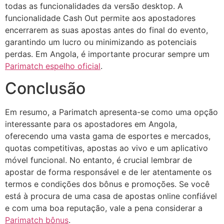
todas as funcionalidades da versão desktop. A
funcionalidade Cash Out permite aos apostadores
encerrarem as suas apostas antes do final do evento,
garantindo um lucro ou minimizando as potenciais
perdas. Em Angola, é importante procurar sempre um
Parimatch espelho oficial
.
Conclusão
Em resumo, a Parimatch apresenta-se como uma opção
interessante para os apostadores em Angola,
oferecendo uma vasta gama de esportes e mercados,
quotas competitivas, apostas ao vivo e um aplicativo
móvel funcional. No entanto, é crucial lembrar de
apostar de forma responsável e de ler atentamente os
termos e condições dos bônus e promoções. Se você
está à procura de uma casa de apostas online confiável
e com uma boa reputação, vale a pena considerar a
Parimatch bônus
.