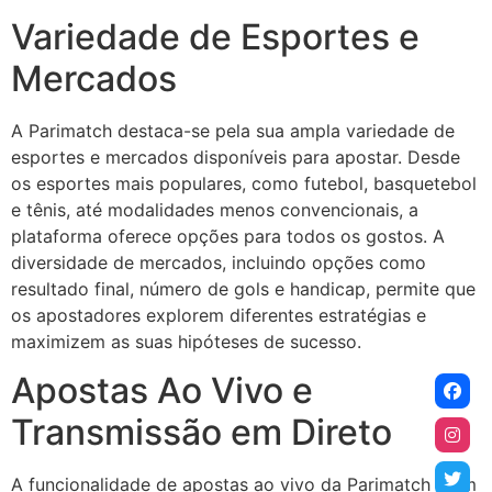
Variedade de Esportes e
Mercados
A Parimatch destaca-se pela sua ampla variedade de
esportes e mercados disponíveis para apostar. Desde
os esportes mais populares, como futebol, basquetebol
e tênis, até modalidades menos convencionais, a
plataforma oferece opções para todos os gostos. A
diversidade de mercados, incluindo opções como
resultado final, número de gols e handicap, permite que
os apostadores explorem diferentes estratégias e
maximizem as suas hipóteses de sucesso.
Apostas Ao Vivo e
Transmissão em Direto
A funcionalidade de apostas ao vivo da Parimatch é um