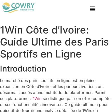
1Win Côte d’Ivoire:
Guide Ultime des Paris
Sportifs en Ligne
Introduction
Le marché des paris sportifs en ligne est en pleine
expansion en Côte d’Ivoire, et les parieurs ivoiriens ont
désormais accès à une multitude de plateformes. Parmi
ces plateformes,
1Win
se distingue par son offre complète
et ses fonctionnalités innovantes. Ce guide ultime a pour
objectif de fournir une analyse détaillée de 1Win, en